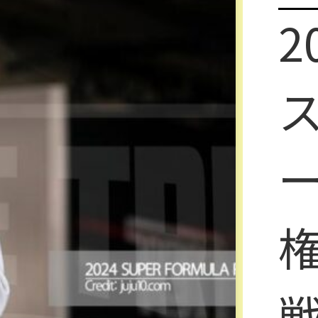
2
権
戦